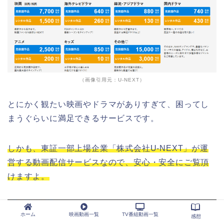
（画像引用元：U-NEXT）
とにかく観たい映画やドラマがありすぎて、困ってし
まうぐらいに満足できるサービスです。
しかも、東証一部上場企業「株式会社U-NEXT」が運
営する動画配信サービスなので、安心・安全にご覧頂
けますよ。
ホーム
映画動画一覧
TV番組動画一覧
感想