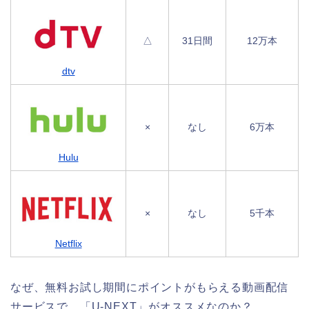
△
31日間
12万本
dtv
×
なし
6万本
Hulu
×
なし
5千本
Netflix
なぜ、無料お試し期間にポイントがもらえる動画配信
サービスで、「U-NEXT」がオススメなのか？