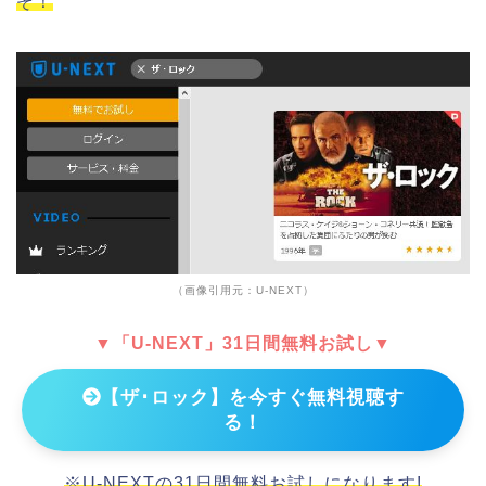
ぞ！
（画像引用元：U-NEXT）
▼「U-NEXT」31日間無料お試し▼
【ザ･ロック】を今すぐ無料視聴す
る！
※U-NEXTの31日間無料お試しになります!