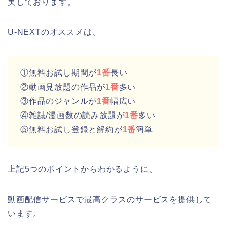
実しております。
U-NEXTのオススメは、
①無料お試し期間が
1番
長い
②動画見放題の作品が
1番
多い
③作品のジャンルが
1番
幅広い
④雑誌/漫画数の読み放題が
1番
多い
⑤無料お試し登録と解約が
1番
簡単
上記5つのポイントからわかるように、
動画配信サービスで最高クラスのサービスを提供して
います。