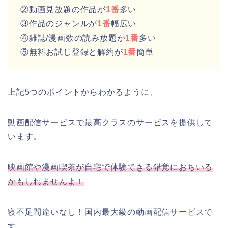
②動画見放題の作品が
1番
多い
③作品のジャンルが
1番
幅広い
④雑誌/漫画数の読み放題が
1番
多い
⑤無料お試し登録と解約が
1番
簡単
上記5つのポイントからわかるように、
動画配信サービスで最高クラスのサービスを提供して
います。
映画館や漫画喫茶が自宅で体験できる錯覚におちいる
かもしれませんよ！
寝不足間違いなし！国内最大級の動画配信サービスで
す。