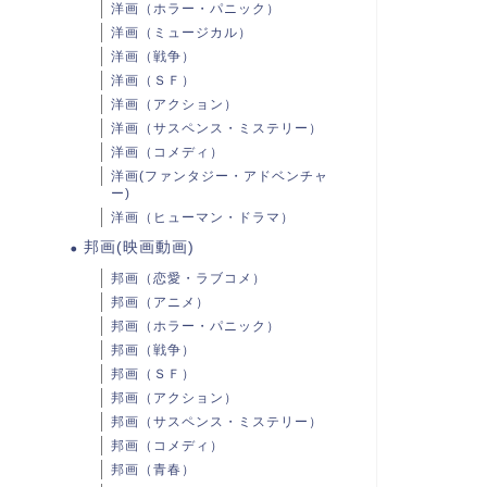
洋画（ホラー・パニック）
洋画（ミュージカル）
洋画（戦争）
洋画（ＳＦ）
洋画（アクション）
洋画（サスペンス・ミステリー）
洋画（コメディ）
洋画(ファンタジー・アドベンチャ
ー)
洋画（ヒューマン・ドラマ）
邦画(映画動画)
邦画（恋愛・ラブコメ）
邦画（アニメ）
邦画（ホラー・パニック）
邦画（戦争）
邦画（ＳＦ）
邦画（アクション）
邦画（サスペンス・ミステリー）
邦画（コメディ）
邦画（青春）