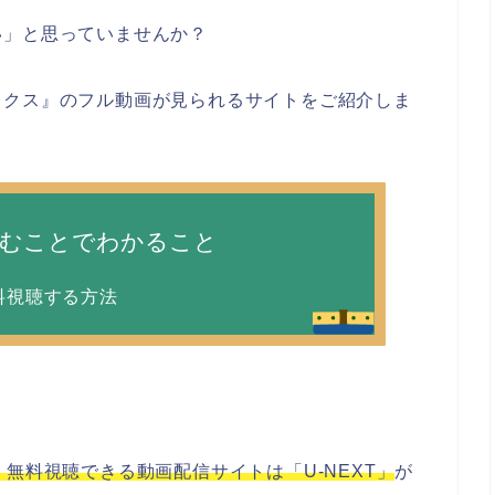
い」と思っていませんか？
ックス』のフル動画が見られるサイトをご紹介しま
読むことでわかること
料視聴する方法
無料視聴できる動画配信サイトは「U-NEXT」
が