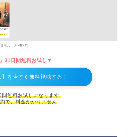
引用元：U-NEXT）
T」31日間無料お試し▼
ス】を今すぐ無料視聴する！
1日間無料お試しになります!
約で、料金かかりません