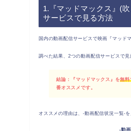
1.『マッドマックス』(
サービスで見る方法
国内の動画配信サービスで映画『マッド
調べた結果、2つの動画配信サービスで見
結論：『マッドマックス』を
無料
番オススメです。
オススメの理由は、-動画配信状況一覧-
-動