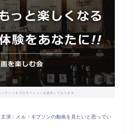
コンテンツ＆プロモーションを提供しております。
)／主演：メル・ギブソンの動画を見たいと思ってい