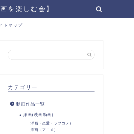
動画を楽しむ会】
イトマップ
カテゴリー
動画作品一覧
洋画(映画動画)
洋画（恋愛・ラブコメ）
洋画（アニメ）