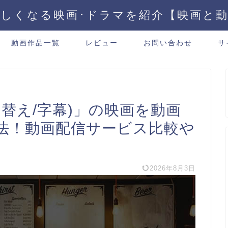
しくなる映画･ドラマを紹介【映画と
動画作品一覧
レビュー
お問い合わせ
サ
替え/字幕)」の映画を動画
法！動画配信サービス比較や
2026年8月3日