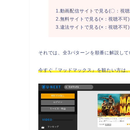
1.動画配信サイトで見る(〇：視聴
2.無料サイトで見る(×：視聴不可)
3.違法サイトで見る(×：視聴不可)
それでは、全3パターンを順番に解説して
今すぐ『マッドマックス』を観たい方は、