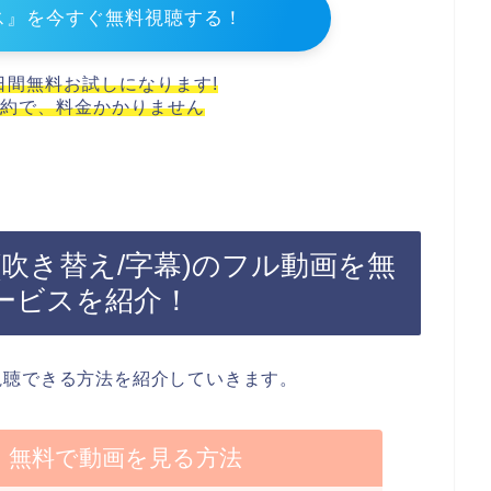
ス』を今すぐ無料視聴する！
1日間無料お試しになります!
約で、料金かかりません
吹き替え/字幕)のフル動画を無
ービスを紹介！
視聴できる方法を紹介していきます。
】無料で動画を見る方法