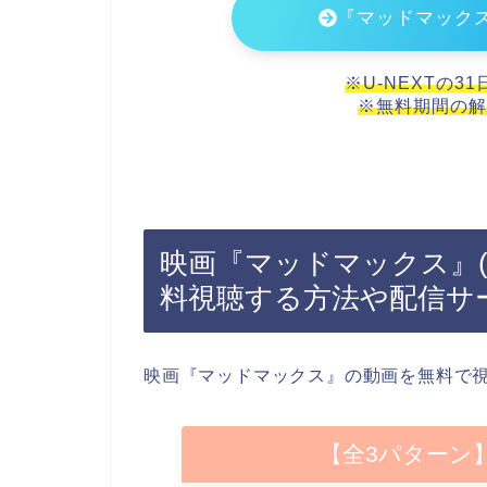
『マッドマック
※U-NEXTの3
※無料期間の解
映画『マッドマックス』(
料視聴する方法や配信サ
映画『マッドマックス』の動画を無料で
【全3パターン