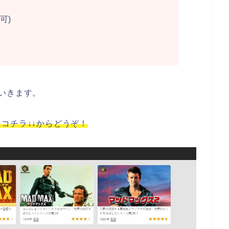
可)
いきます。
コチラ↓↓からどうぞ！