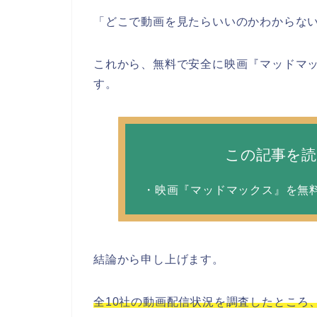
「どこで動画を見たらいいのかわからな
これから、無料で安全に映画『マッドマ
す。
この記事を
・映画『マッドマックス』を無
結論から申し上げます。
全10社の動画配信状況を調査したところ、