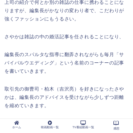
上司の紹介で何とか別の雑誌の仕事に携わることにな
りますが、編集長がかなりの変わり者で、こだわりが
強くファッションにもうるさい。
さやかは雑誌の中の婚活記事を任されることになり、
編集長のスパルタな指導に翻弄されながらも毎月「サ
バイバルウエディング」という名前のコーナーの記事
を書いていきます。
取引先の御曹司・柏木（吉沢亮）を好きになったさや
かは、編集長のアドバイスを受けながら少しずつ距離
を縮めていきます。
まず、波留が主人公の恋愛ドラマということで「あな
ホーム
映画動画一覧
TV番組動画一覧
感想
たのことはそれほど」を見ていた私は、それだけで見