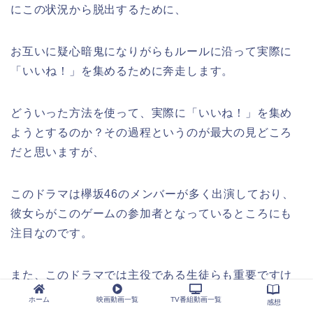
にこの状況から脱出するために、
お互いに疑心暗鬼になりがらもルールに沿って実際に
「いいね！」を集めるために奔走します。
どういった方法を使って、実際に「いいね！」を集め
ようとするのか？その過程というのが最大の見どころ
だと思いますが、
このドラマは欅坂46のメンバーが多く出演しており、
彼女らがこのゲームの参加者となっているところにも
注目なのです。
また、このドラマでは主役である生徒らも重要ですけ
ど、命運を握っているのは観客たちです。
ホーム
映画動画一覧
TV番組動画一覧
感想