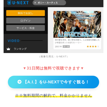
（画像引用元：U-NEXT）
▼31日間は無料で視聴できます▼
【A.I.】をU-NEXTで今すぐ観る！
※※無料期間の解約で、料金かかりません