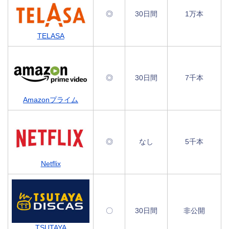
◎
30日間
1万本
TELASA
◎
30日間
7千本
Amazonプライム
◎
なし
5千本
Netflix
〇
30日間
非公開
TSUTAYA