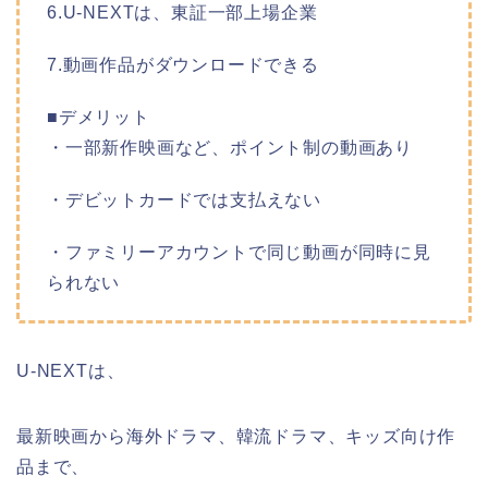
6.U-NEXTは、東証一部上場企業
7.動画作品がダウンロードできる
■デメリット
・一部新作映画など、ポイント制の動画あり
・デビットカードでは支払えない
・ファミリーアカウントで同じ動画が同時に見
られない
U-NEXTは、
最新映画から海外ドラマ、韓流ドラマ、キッズ向け作
品まで、