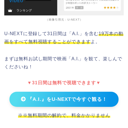
（画像引用元：U-NEXT）
U-NEXTに登録して31日間は「A.I.」を含む
19万本の動
画をすべて無料視聴することができます
よ。
まずは無料お試し期間で映画「A.I.」を観て、楽しんで
くださいね！
▼31日間は無料で視聴できます▼
『A.I.』をU-NEXTで今すぐ観る！
※※無料期間の解約で、料金かかりません