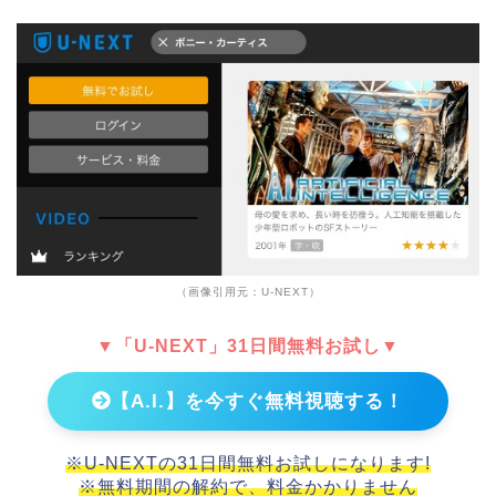
（画像引用元：U-NEXT）
▼「U-NEXT」31日間無料お試し▼
【A.I.】を今すぐ無料視聴する！
※U-NEXTの31日間無料お試しになります!
※無料期間の解約で、料金かかりません