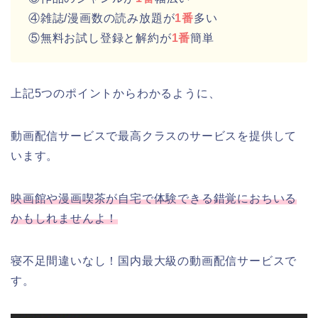
④雑誌/漫画数の読み放題が
1番
多い
⑤無料お試し登録と解約が
1番
簡単
上記5つのポイントからわかるように、
動画配信サービスで最高クラスのサービスを提供して
います。
映画館や漫画喫茶が自宅で体験できる錯覚におちいる
かもしれませんよ！
寝不足間違いなし！国内最大級の動画配信サービスで
す。