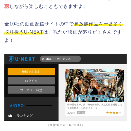
聴
しながら楽しむこともできますよ。
全10社の動画配信サイトの中で
見放題作品を一番多く
取り扱うU-NEXT
は、観たい映画が盛りだくさんです
よ！
（画像引用元：U-NEXT）