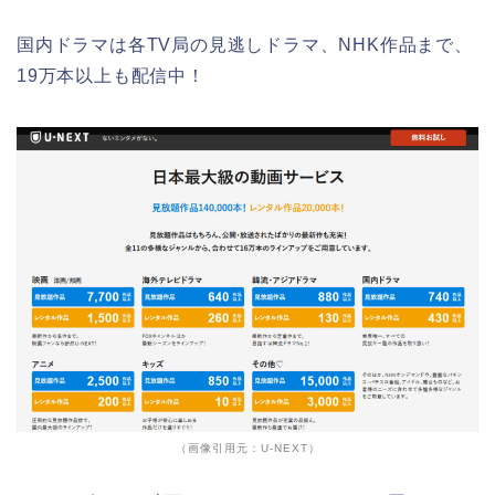
国内ドラマは各TV局の見逃しドラマ、NHK作品まで、
19万本以上も配信中！
（画像引用元：U-NEXT）