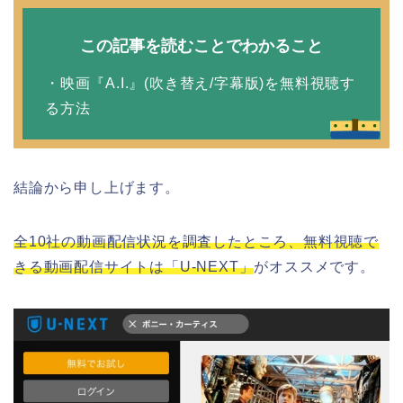
この記事を読むことでわかること
・映画『A.I.』(吹き替え/字幕版)を無料視聴す
る方法
結論から申し上げます。
全10社の動画配信状況を調査したところ、無料視聴で
きる動画配信サイトは「U-NEXT」
がオススメです。