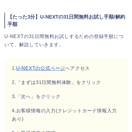
【たった3分】U-NEXTの31日間無料お試し手順/解約
手順
U-NEXTの31日間無料お試しするための登録手順につ
いて、解説していきます。
1.
U-NEXTの公式ページ
へアクセス
2.「まずは31日間無料体験」をクリック
3.「次へ」をクリック
4.お客様情報の入力(クレジットカード情報入力
あり)