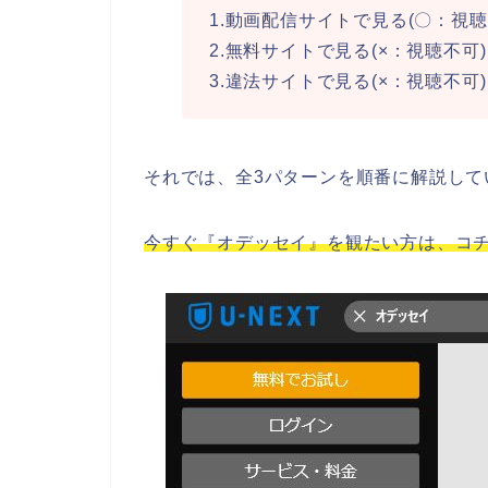
1.動画配信サイトで見る(〇：視聴
2.無料サイトで見る(×：視聴不可)
3.違法サイトで見る(×：視聴不可)
それでは、全3パターンを順番に解説して
今すぐ『オデッセイ』を観たい方は、コチ