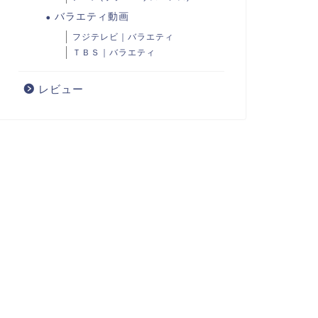
バラエティ動画
フジテレビ｜バラエティ
ＴＢＳ｜バラエティ
レビュー