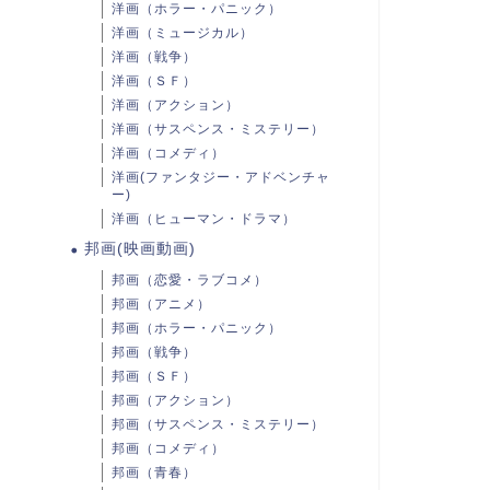
洋画（ホラー・パニック）
洋画（ミュージカル）
洋画（戦争）
洋画（ＳＦ）
洋画（アクション）
洋画（サスペンス・ミステリー）
洋画（コメディ）
洋画(ファンタジー・アドベンチャ
ー)
洋画（ヒューマン・ドラマ）
邦画(映画動画)
邦画（恋愛・ラブコメ）
邦画（アニメ）
邦画（ホラー・パニック）
邦画（戦争）
邦画（ＳＦ）
邦画（アクション）
邦画（サスペンス・ミステリー）
邦画（コメディ）
邦画（青春）