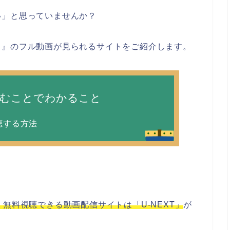
い」と思っていませんか？
イ』のフル動画が見られるサイトをご紹介します。
読むことでわかること
聴する方法
無料視聴できる動画配信サイトは「U-NEXT」
が