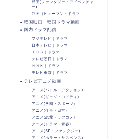
邦画(ファンタジー・アドベンチャ
ー)
邦画（ヒューマン・ドラマ）
韓国映画・韓国ドラマ動画
国内ドラマ配信
フジテレビ｜ドラマ
日本テレビ｜ドラマ
ＴＢＳ｜ドラマ
テレビ朝日｜ドラマ
ＮＨＫ｜ドラマ
テレビ東京｜ドラマ
テレビアニメ動画
アニメ(バトル・アクション)
アニメ(ギャグ・コメディ)
アニメ(学園・スポーツ)
アニメ(仕事・日常)
アニメ(恋愛・ラブコメ)
アニメ(ドラマ・青春)
アニメ(SF・ファンタジー)
アニメ(ホラー・サスペンス)