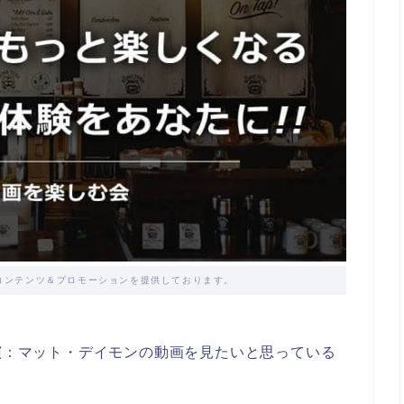
コンテンツ＆プロモーションを提供しております。
主演：マット・デイモンの動画を見たいと思っている