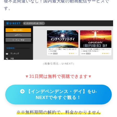
寝不足間違いなし！国内最大級の動画配信サービスで
す。
（画像引用元：U-NEXT）
▼31日間は無料で視聴できます▼
【インデペンデンス・デイ】をU-
NEXTで今すぐ観る！
※※無料期間の解約で、料金かかりません