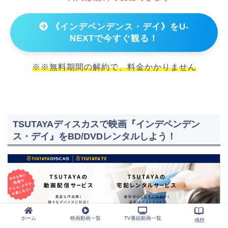
《インデペンデンス・デイ》をU-
NEXTで今すぐ観る！
※※無料期間の解約で、料金かかりません
TSUTAYAディスカスで映画『インデペンデン
ス・デイ』をBD/DVDレンタルしよう！
ホーム
映画動画一覧
TV番組動画一覧
感想