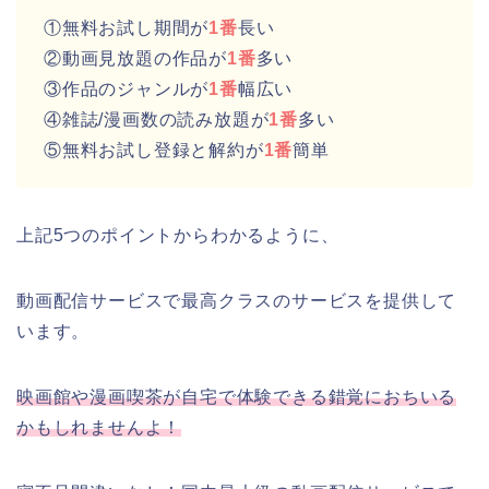
①無料お試し期間が
1番
長い
②動画見放題の作品が
1番
多い
③作品のジャンルが
1番
幅広い
④雑誌/漫画数の読み放題が
1番
多い
⑤無料お試し登録と解約が
1番
簡単
上記5つのポイントからわかるように、
動画配信サービスで最高クラスのサービスを提供して
います。
映画館や漫画喫茶が自宅で体験できる錯覚におちいる
かもしれませんよ！