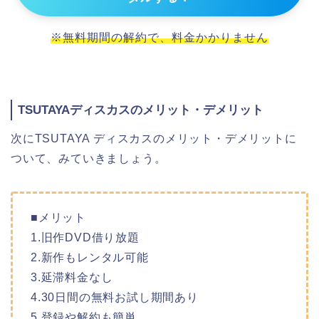
※無料期間の解約で、料金かかりません
TSUTAYAディスカスのメリット・デメリット
次にTSUTAYA ディスカスのメリット・デメリットに
ついて、みていきましょう。
■メリット
1.旧作DVD借り放題
2.新作もレンタル可能
3.延滞料金なし
4.30日間の無料お試し期間あり
5.登録や解約も簡単