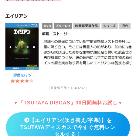
（画像引用元：TSUTAYA）
▼「TSUTAYA DISCAS」30日間無料お試し▼
【エイリアン(吹き替え/字幕)】を
TSUTAYAディスカスで今すぐ無料レン
タルする！