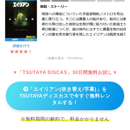
（画像引用元：TSUTAYA）
▼「TSUTAYA DISCAS」30日間無料お試し▼
「エイリアン(吹き替え/字幕)」を
TSUTAYAディスカスで今すぐ無料レン
タルする！
※無料期間の解約で、料金かかりません