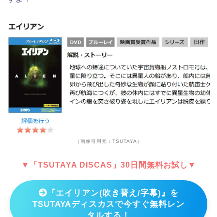
（画像引用元：TSUTAYA）
▼「TSUTAYA DISCAS」30日間無料お試し▼
『エイリアン(吹き替え/字幕)』を
TSUTAYAディスカスで今すぐ無料レン
タルする！