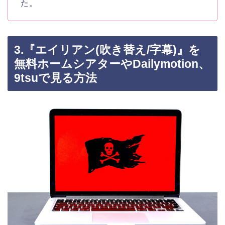
た。
3.『エイリアン(吹き替え/字幕)』を
無料ホームシアターやDailymotion、
9tsuで見る方法