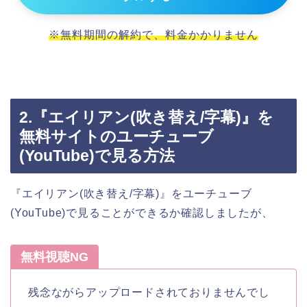
※無料期間の解約で、料金かかりません
2.『エイリアン(吹き替え/字幕)』を
無料サイトのユーチューブ
(YouTube)で見る方法
『エイリアン(吹き替え/字幕)』をユーチューブ
(YouTube)で見ることができるか確認しましたが、
無料視聴NG
残念ながらアップロードされておりませんでし