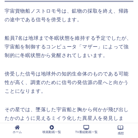
宇宙貨物船ノストロモ号は、鉱物の採取を終え、帰路
の途中である信号を傍受します。
船員7名は地球まで冬眠状態を維持する予定でしたが、
宇宙船を制御するコンピュータ「マザー」によって強
制的に冬眠状態から覚醒されてしまいます。
傍受した信号は地球外の知的生命体のものである可能
性が高く、調査のために信号の発信源の星へと向かう
ことになります。
その星では、墜落した宇宙船と胸から何かが飛び出し
たかのように見えるミイラ化した異星人を発見しま
す。
ホーム
映画動画一覧
TV番組動画一覧
感想