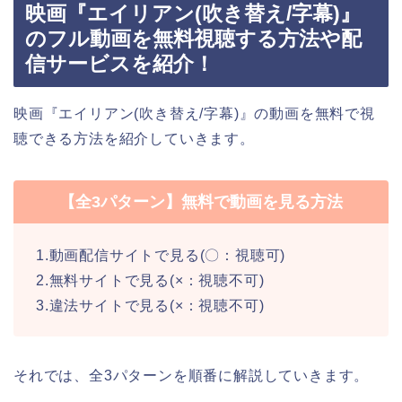
映画『エイリアン(吹き替え/字幕)』
のフル動画を無料視聴する方法や配
信サービスを紹介！
映画『エイリアン(吹き替え/字幕)』の動画を無料で視
聴できる方法を紹介していきます。
【全3パターン】無料で動画を見る方法
1.動画配信サイトで見る(〇：視聴可)
2.無料サイトで見る(×：視聴不可)
3.違法サイトで見る(×：視聴不可)
それでは、全3パターンを順番に解説していきます。