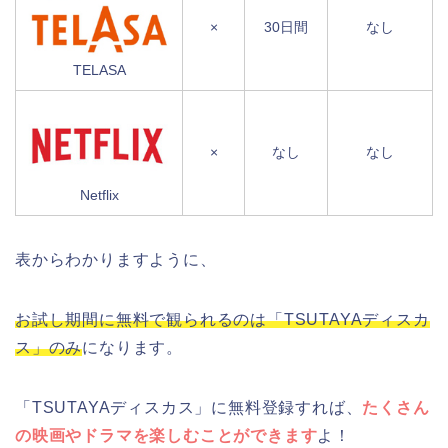
×
30日間
なし
TELASA
×
なし
なし
Netflix
表からわかりますように、
お試し期間に無料で観られるのは「TSUTAYAディスカ
ス」のみ
になります。
「TSUTAYAディスカス」に無料登録すれば、
たくさん
の映画やドラマを楽しむことができます
よ！