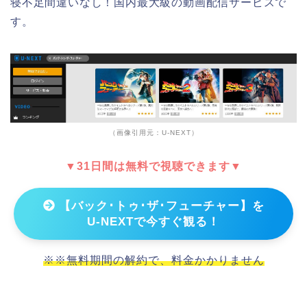
寝不足間違いなし！国内最大級の動画配信サービスで
す。
（画像引用元：U-NEXT）
▼31日間は無料で視聴できます▼
【バック･トゥ･ザ･フューチャー】を
U-NEXTで今すぐ観る！
※※無料期間の解約で、料金かかりません