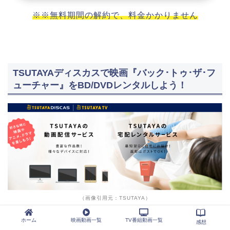
※※無料期間の解約で、料金かかりません
TSUTAYAディスカスで映画『バック･トゥ･ザ･フ
ューチャー』をBD/DVDレンタルしよう！
（画像引用元：TSUTAYA）
ホーム
映画動画一覧
TV番組動画一覧
感想
映画『バック･トゥ･ザ･フューチャー』をブルーレイや