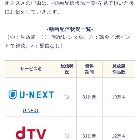
オススメの理由は、-動画配信状況一覧-を見て頂いた後
にお伝えしていきます。
-動画配信状況一覧-
（◎：見放題、〇：宅配レンタル、△：課金／ポイン
トで視聴、×：配信なし）
配信状
無料
見放題
サービス名
況
期間
作品数
◎
31日間
19万本
U-NEXT
◎
31日間
12万本