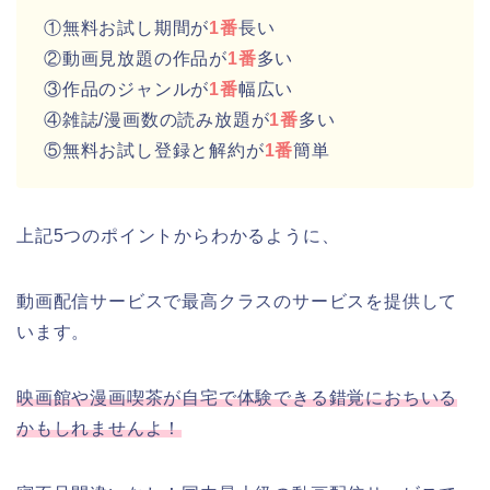
①無料お試し期間が
1番
長い
②動画見放題の作品が
1番
多い
③作品のジャンルが
1番
幅広い
④雑誌/漫画数の読み放題が
1番
多い
⑤無料お試し登録と解約が
1番
簡単
上記5つのポイントからわかるように、
動画配信サービスで最高クラスのサービスを提供して
います。
映画館や漫画喫茶が自宅で体験できる錯覚におちいる
かもしれませんよ！