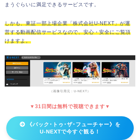
まうぐらいに満足できるサービスです。
しかも、東証一部上場企業「株式会社U-NEXT」が運
営する動画配信サービスなので、安心・安全にご覧頂
けますよ。
（画像引用元：U-NEXT）
▼31日間は無料で視聴できます▼
《バック･トゥ･ザ･フューチャー》を
U-NEXTで今すぐ観る！