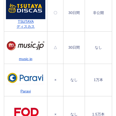
〇
30日間
非公開
TSUTAYA
ディスカス
△
30日間
なし
music.jp
×
なし
1万本
Paravi
×
なし
1.5万本