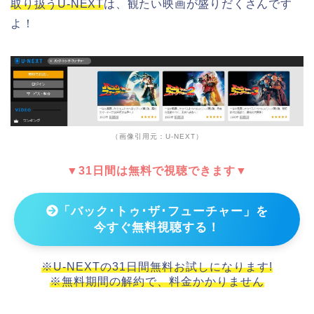
取り扱うU-NEXT
は、観たい映画が盛りだくさんです
よ！
（画像引用元：U-NEXT）
▼31日間は無料で視聴できます▼
「バック･トゥ･ザ･フューチャー」を
今すぐ無料視聴する！
※U-NEXTの31日間無料お試しになります!
※無料期間の解約で、料金かかりません