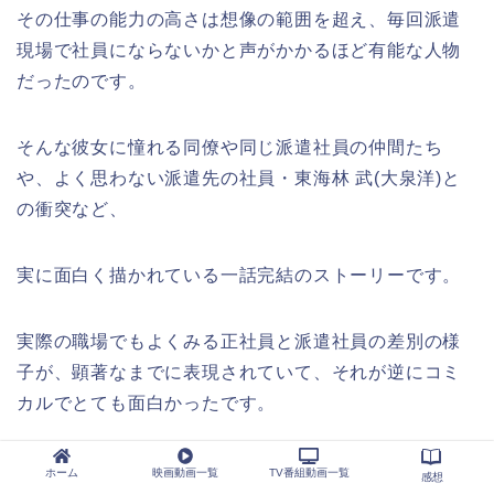
その仕事の能力の高さは想像の範囲を超え、毎回派遣
現場で社員にならないかと声がかかるほど有能な人物
だったのです。
そんな彼女に憧れる同僚や同じ派遣社員の仲間たち
や、よく思わない派遣先の社員・東海林 武(大泉洋)と
の衝突など、
実に面白く描かれている一話完結のストーリーです。
実際の職場でもよくみる正社員と派遣社員の差別の様
子が、顕著なまでに表現されていて、それが逆にコミ
カルでとても面白かったです。
特に、大泉さんと篠原さんのかけあいが絶妙で、毎回
ホーム
映画動画一覧
TV番組動画一覧
感想