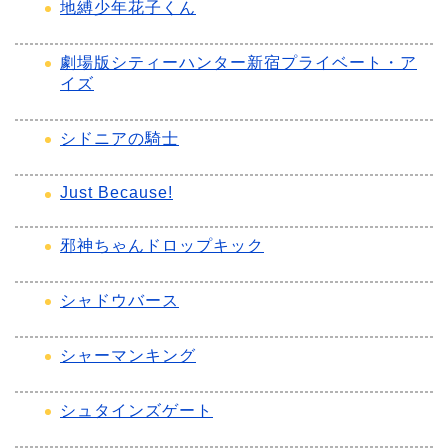
地縛少年花子くん
劇場版シティーハンター新宿プライベート・ア
イズ
シドニアの騎士
Just Because!
邪神ちゃんドロップキック
シャドウバース
シャーマンキング
シュタインズゲート