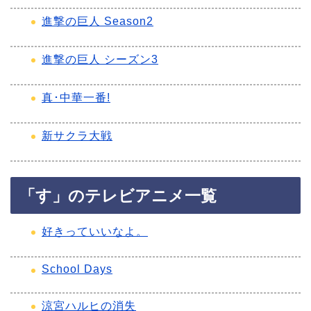
進撃の巨人 Season2
進撃の巨人 シーズン3
真･中華一番!
新サクラ大戦
「す」のテレビアニメ一覧
好きっていいなよ。
School Days
涼宮ハルヒの消失