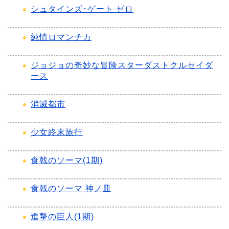
シュタインズ･ゲート ゼロ
純情ロマンチカ
ジョジョの奇妙な冒険スターダストクルセイダ
ース
消滅都市
少女終末旅行
食戟のソーマ(1期)
食戟のソーマ 神ノ皿
進撃の巨人(1期)