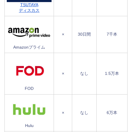
TSUTAYA
ディスカス
×
30日間
7千本
Amazonプライム
×
なし
1.5万本
FOD
×
なし
6万本
Hulu