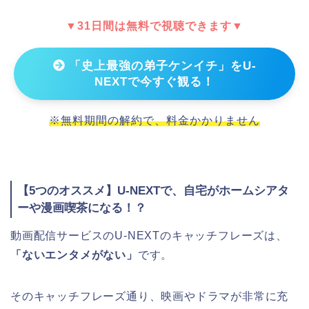
▼31日間は無料で視聴できます▼
「史上最強の弟子ケンイチ」をU-
NEXTで今すぐ観る！
※無料期間の解約で、料金かかりません
【5つのオススメ】U-NEXTで、自宅がホームシアタ
ーや漫画喫茶になる！？
動画配信サービスのU-NEXTのキャッチフレーズは、
「ないエンタメがない」
です。
そのキャッチフレーズ通り、映画やドラマが非常に充