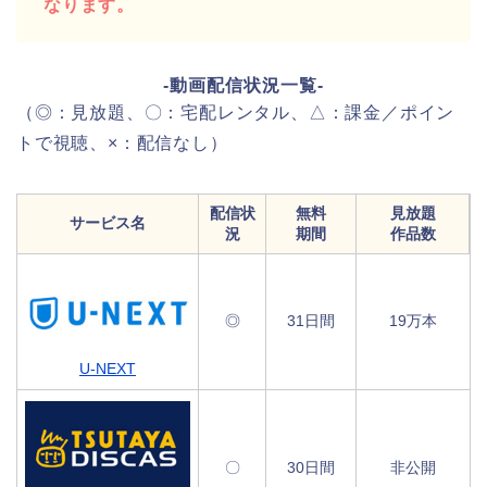
なります。
-動画配信状況一覧-
（◎：見放題、〇：宅配レンタル、△：課金／ポイン
トで視聴、×：配信なし）
配信状
無料
見放題
サービス名
況
期間
作品数
◎
31日間
19万本
U-NEXT
〇
30日間
非公開