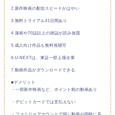
2.新作映画の配信スピードがはやい
3.無料トライアル31日間あり
4.漫画や70誌以上の雑誌が読み放題
5.成人向け作品も無料視聴可
6.U-NEXTは、東証一部上場企業
7.動画作品がダウンロードできる
■デメリット
・一部新作映画など、ポイント制の動画あり
・デビットカードでは支払えない
・ファミリーアカウントで同じ動画が同時に見