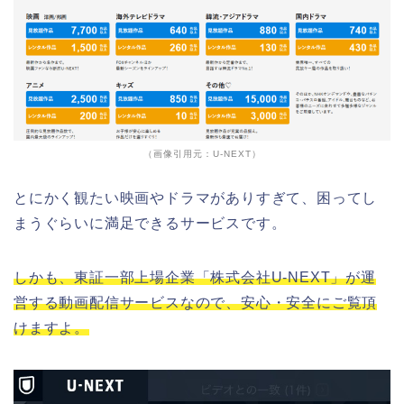
（画像引用元：U-NEXT）
とにかく観たい映画やドラマがありすぎて、困ってし
まうぐらいに満足できるサービスです。
しかも、東証一部上場企業「株式会社U-NEXT」が運
営する動画配信サービスなので、安心・安全にご覧頂
けますよ。