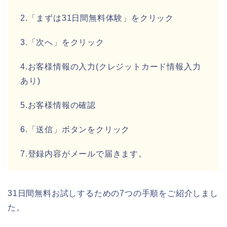
2.「まずは31日間無料体験」をクリック
3.「次へ」をクリック
4.お客様情報の入力(クレジットカード情報入力
あり)
5.お客様情報の確認
6.「送信」ボタンをクリック
7.登録内容がメールで届きます。
31日間無料お試しするための7つの手順をご紹介しまし
た。