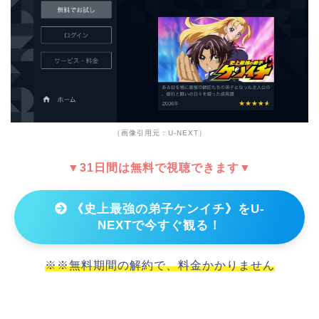
（画像引用元：U-NEXT）
▼31日間は無料で視聴できます▼
《史上最強の弟子ケンイチ》をU-
NEXTで今すぐ観る！
※※無料期間の解約で、料金かかりません