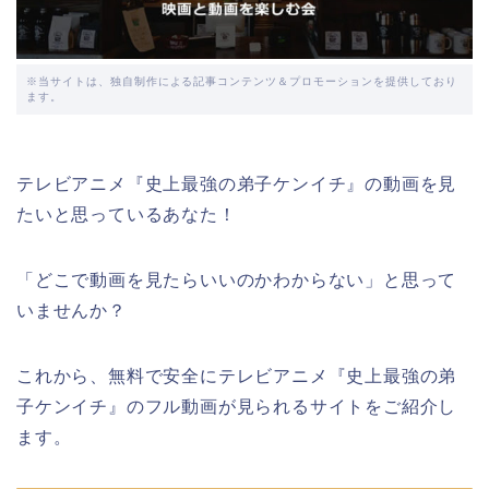
※当サイトは、独自制作による記事コンテンツ＆プロモーションを提供しており
ます。
テレビアニメ『史上最強の弟子ケンイチ』の動画を見
たいと思っているあなた！
「どこで動画を見たらいいのかわからない」と思って
いませんか？
これから、無料で安全にテレビアニメ『史上最強の弟
子ケンイチ』のフル動画が見られるサイトをご紹介し
ます。