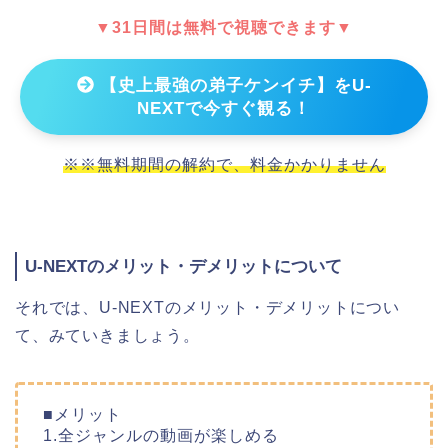
▼31日間は無料で視聴できます▼
【史上最強の弟子ケンイチ】をU-
NEXTで今すぐ観る！
※※無料期間の解約で、料金かかりません
U-NEXTのメリット・デメリットについて
それでは、U-NEXTのメリット・デメリットについ
て、みていきましょう。
■メリット
1.全ジャンルの動画が楽しめる