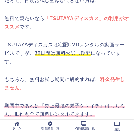
た方で、再度お試し登録ができない方は、
無料で観たいなら
「TSUTAYAディスカス」の利用がオ
ススメ
です。
TSUTAYAディスカスは宅配DVDレンタルの動画サー
ビスですが、
30日間は無料お試し期間
になっていま
す。
もちろん、無料お試し期間に解約すれば、
料金発生し
ません。
期間中であれば『史上最強の弟子ケンイチ』はもちろ
ん、旧作も全て無料レンタルできます。
ホーム
映画動画一覧
TV番組動画一覧
感想
▼「U-NEXT」31日間無料お試し▼