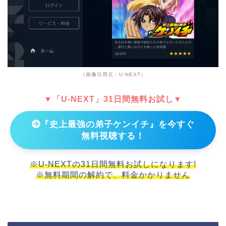
（画像引用元：U-NEXT）
▼「U-NEXT」31日間無料お試し▼
『史上最強の弟子ケンイチ』を今すぐ
無料視聴する！
※U-NEXTの31日間無料お試しになります!
※無料期間の解約で、料金かかりません