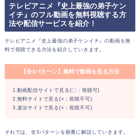
テレビアニメ『史上最強の弟子ケン
イチ』のフル動画を無料視聴する方
法や配信サービスを紹介！
テレビアニメ『史上最強の弟子ケンイチ』の動画を無
料で視聴できる方法を紹介していきます。
【全3パターン】無料で動画を見る方法
1.動画配信サイトで見る(〇：視聴可)
2.無料サイトで見る(×：視聴不可)
3.違法サイトで見る(×：視聴不可)
それでは、全3パターンを順番に解説していきます。