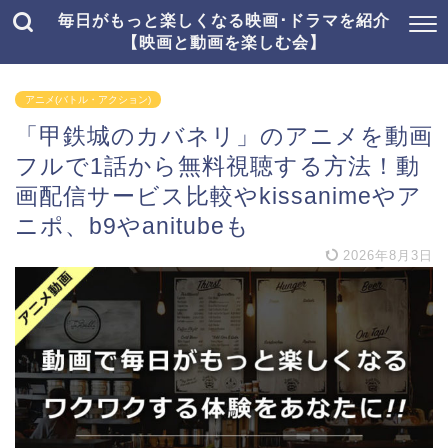
毎日がもっと楽しくなる映画･ドラマを紹介
【映画と動画を楽しむ会】
アニメ(バトル・アクション)
「甲鉄城のカバネリ」のアニメを動画
フルで1話から無料視聴する方法！動
画配信サービス比較やkissanimeやア
ニポ、b9やanitubeも
2026年8月3日