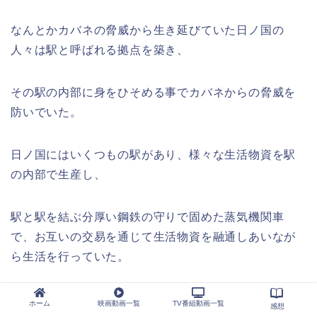
なんとかカバネの脅威から生き延びていた日ノ国の
人々は駅と呼ばれる拠点を築き、
その駅の内部に身をひそめる事でカバネからの脅威を
防いでいた。
日ノ国にはいくつもの駅があり、様々な生活物資を駅
の内部で生産し、
駅と駅を結ぶ分厚い鋼鉄の守りで固めた蒸気機関車
で、お互いの交易を通じて生活物資を融通しあいなが
ら生活を行っていた。
製鉄業を営みながら生活をしていた顕金駅で生活する
ホーム
映画動画一覧
TV番組動画一覧
感想