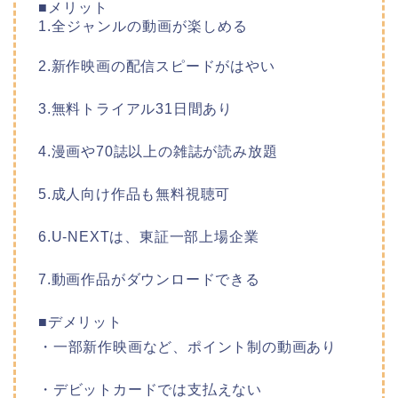
■メリット
1.全ジャンルの動画が楽しめる
2.新作映画の配信スピードがはやい
3.無料トライアル31日間あり
4.漫画や70誌以上の雑誌が読み放題
5.成人向け作品も無料視聴可
6.U-NEXTは、東証一部上場企業
7.動画作品がダウンロードできる
■デメリット
・一部新作映画など、ポイント制の動画あり
・デビットカードでは支払えない