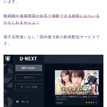
います。
映画館や漫画喫茶が自宅で体験できる錯覚におちいる
かもしれませんよ！
寝不足間違いなし！国内最大級の動画配信サービスで
す。