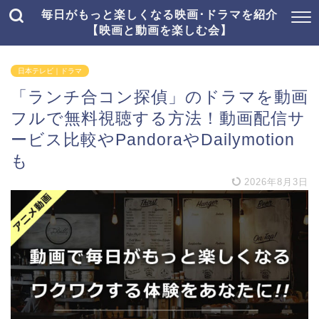
毎日がもっと楽しくなる映画･ドラマを紹介
【映画と動画を楽しむ会】
日本テレビ｜ドラマ
「ランチ合コン探偵」のドラマを動画
フルで無料視聴する方法！動画配信サ
ービス比較やPandoraやDailymotion
も
2026年8月3日