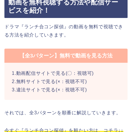
動画を無料視聴する方法や配信サー
ビスを紹介！
ドラマ『ランチ合コン探偵』の動画を無料で視聴でき
る方法を紹介していきます。
【全3パターン】無料で動画を見る方法
1.動画配信サイトで見る(〇：視聴可)
2.無料サイトで見る(×：視聴不可)
3.違法サイトで見る(×：視聴不可)
それでは、全3パターンを順番に解説していきます。
今すぐ『ランチ合コン探偵』を観たい方は、コチラ↓↓