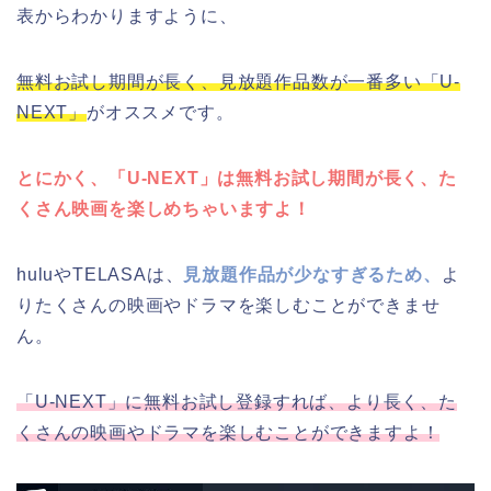
表からわかりますように、
無料お試し期間が長く、見放題作品数が一番多い「U-
NEXT」
がオススメです。
とにかく、「U-NEXT」は無料お試し期間が長く、た
くさん映画を楽しめちゃいますよ！
huluやTELASAは、
見放題作品が少なすぎるため、
よ
りたくさんの映画やドラマを楽しむことができませ
ん。
「U-NEXT」に無料お試し登録すれば、より長く、た
くさんの映画やドラマを楽しむことができますよ！