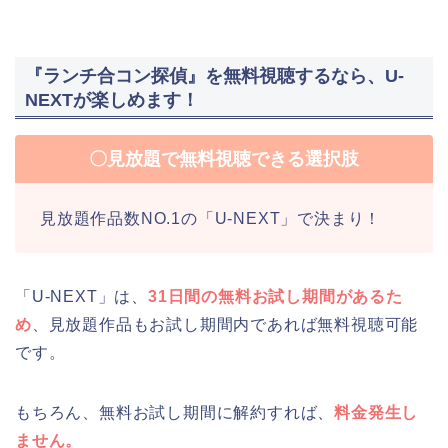
『ランチ合コン探偵』を無料視聴するなら、U-
NEXTが楽しめます！
〇見放題で無料視聴できる選択肢
見放題作品数NO.1の「U-NEXT」で決まり！
「U-NEXT」は、
31日間の無料お試し期間があるた
め
、見放題作品もお試し期間内であれば無料視聴可能
です。
もちろん、無料お試し期間に解約すれば、
料金発生し
ません。