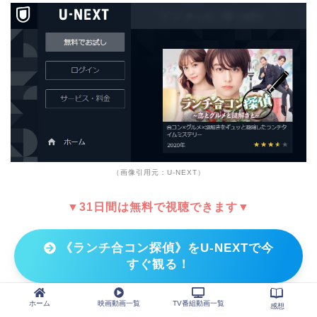
（画像引用元：U-NEXT）
▼31日間は無料で視聴できます▼
《ランチ合コン探偵》をU-NEXTで今
すぐ観る！
※※無料期間の解約で、料金かかりません
ホーム
映画動画一覧
TV番組動画一覧
感想