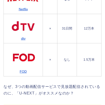
Netflix
×
31日間
12万本
dtv
×
なし
1.5万本
FOD
なぜ、3つの動画配信サービスで見放題配信されている
のに、「U-NEXT」がオススメなのか？