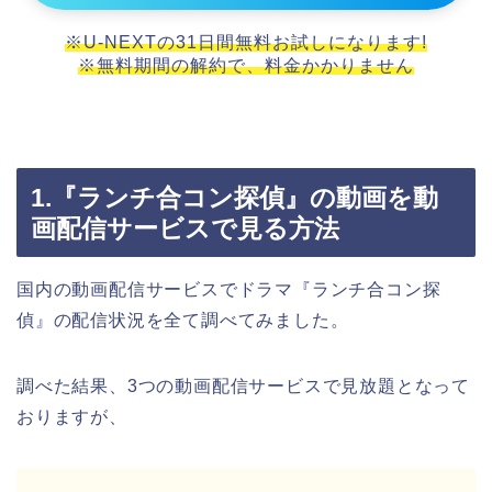
※U-NEXTの31日間無料お試しになります!
※無料期間の解約で、料金かかりません
1.『ランチ合コン探偵』の動画を動
画配信サービスで見る方法
国内の動画配信サービスでドラマ『ランチ合コン探
偵』の配信状況を全て調べてみました。
調べた結果、3つの動画配信サービスで見放題となって
おりますが、