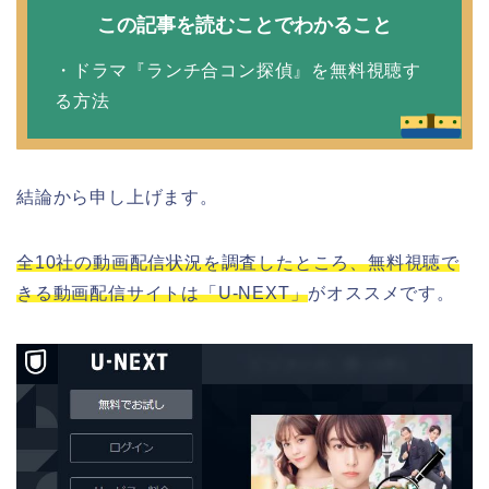
この記事を読むことでわかること
・ドラマ『ランチ合コン探偵』を無料視聴す
る方法
結論から申し上げます。
全10社の動画配信状況を調査したところ、無料視聴で
きる動画配信サイトは「U-NEXT」
がオススメです。