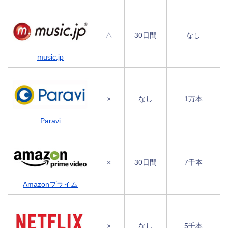
△
30日間
なし
music.jp
×
なし
1万本
Paravi
×
30日間
7千本
Amazonプライム
×
なし
5千本