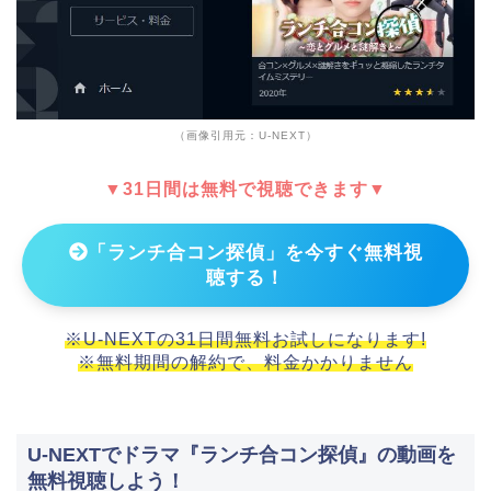
（画像引用元：U-NEXT）
▼31日間は無料で視聴できます▼
「ランチ合コン探偵」を今すぐ無料視
聴する！
※U-NEXTの31日間無料お試しになります!
※無料期間の解約で、料金かかりません
U-NEXTでドラマ『ランチ合コン探偵』の動画を
無料視聴しよう！