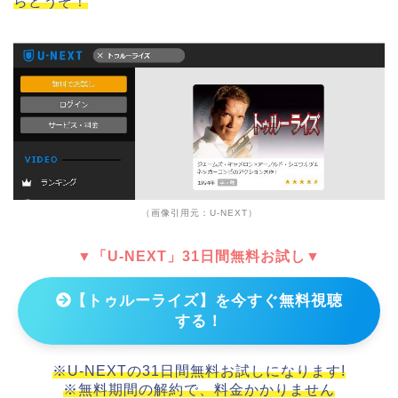
らどうぞ！
（画像引用元：U-NEXT）
▼「U-NEXT」31日間無料お試し▼
【トゥルーライズ】を今すぐ無料視聴
する！
※U-NEXTの31日間無料お試しになります!
※無料期間の解約で、料金かかりません