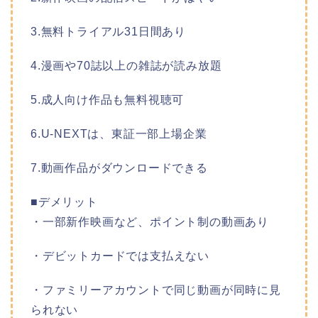
3.無料トライアル31日間あり
4.漫画や70誌以上の雑誌が読み放題
5.成人向け作品も無料視聴可
6.U-NEXTは、東証一部上場企業
7.動画作品がダウンロードできる
■デメリット
・一部新作映画など、ポイント制の動画あり
・デビットカードでは支払えない
・ファミリーアカウントで同じ動画が同時に見
られない