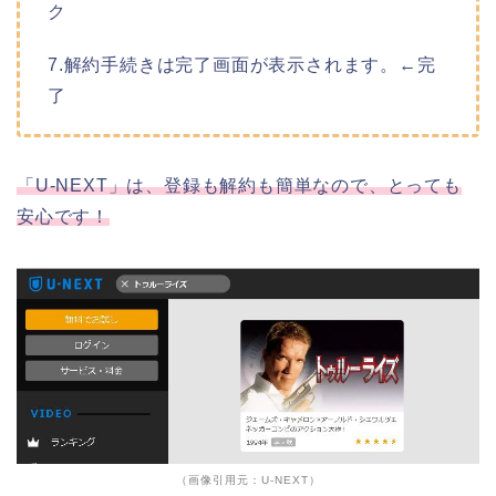
ク
7.解約手続きは完了画面が表示されます。←完
了
「U-NEXT」は、登録も解約も簡単なので、とっても
安心です！
（画像引用元：U-NEXT）