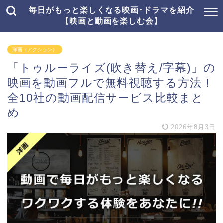
毎日がもっと楽しくなる映画･ドラマを紹介
【映画と動画を楽しむ会】
洋画（アクション）
「トゥルーライズ(吹き替え/字幕)」の
映画を動画フルで無料視聴する方法！
全10社の動画配信サービス比較まと
め
2026年8月3日