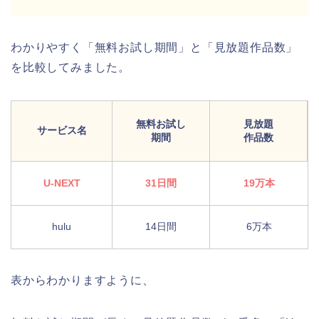
わかりやすく「無料お試し期間」と「見放題作品数」
を比較してみました。
無料お試し
見放題
サービス名
期間
作品数
U-NEXT
31日間
19万本
hulu
14日間
6万本
表からわかりますように、