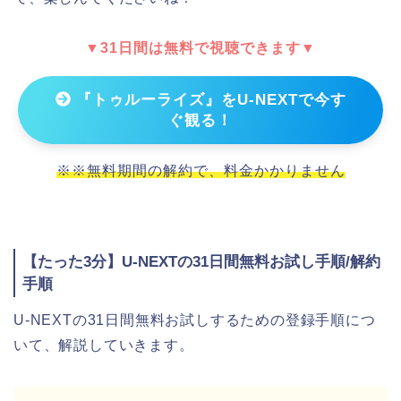
▼31日間は無料で視聴できます▼
『トゥルーライズ』をU-NEXTで今す
ぐ観る！
※※無料期間の解約で、料金かかりません
【たった3分】U-NEXTの31日間無料お試し手順/解約
手順
U-NEXTの31日間無料お試しするための登録手順につ
いて、解説していきます。