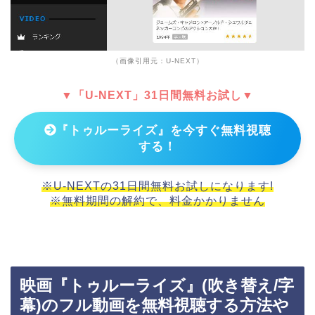
（画像引用元：U-NEXT）
▼「U-NEXT」31日間無料お試し▼
『トゥルーライズ』を今すぐ無料視聴
する！
※U-NEXTの31日間無料お試しになります!
※無料期間の解約で、料金かかりません
映画『トゥルーライズ』(吹き替え/字
幕)のフル動画を無料視聴する方法や