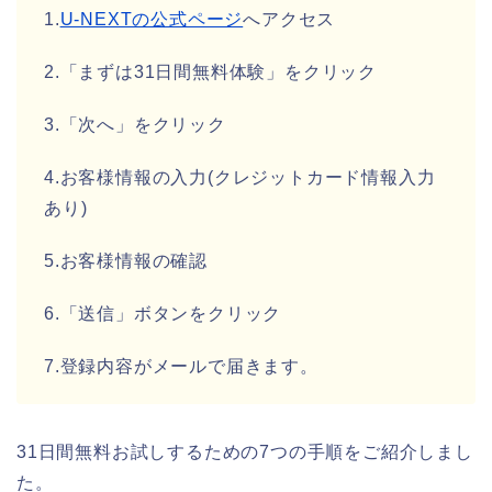
1.
U-NEXTの公式ページ
へアクセス
2.「まずは31日間無料体験」をクリック
3.「次へ」をクリック
4.お客様情報の入力(クレジットカード情報入力
あり)
5.お客様情報の確認
6.「送信」ボタンをクリック
7.登録内容がメールで届きます。
31日間無料お試しするための7つの手順をご紹介しまし
た。