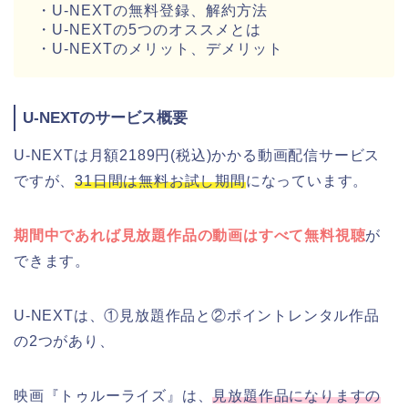
・U-NEXTの無料登録、解約方法
・U-NEXTの5つのオススメとは
・U-NEXTのメリット、デメリット
U-NEXTのサービス概要
U-NEXTは月額2189円(税込)かかる動画配信サービス
ですが、
31日間は無料お試し期間
になっています。
期間中であれば見放題作品の動画はすべて無料視聴
が
できます。
U-NEXTは、①見放題作品と②ポイントレンタル作品
の2つがあり、
映画『トゥルーライズ』は、
見放題作品になりますの