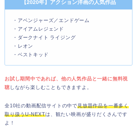
【2020年】アクション洋画の人気作品
・アベンジャーズ／エンドゲーム
・アイアムレジェンド
・ダークナイト ライジング
・レオン
・ベストキッド
お試し期間中であれば、他の人気作品と一緒に無料視
聴
しながら楽しむこともできますよ。
全10社の動画配信サイトの中で
見放題作品を一番多く
取り扱うU-NEXT
は、観たい映画が盛りだくさんです
よ！