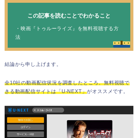
この記事を読むことでわかること
・映画『トゥルーライズ』を無料視聴する方
法
結論から申し上げます。
全10社の動画配信状況を調査したところ、無料視聴で
きる動画配信サイトは「U-NEXT」
がオススメです。