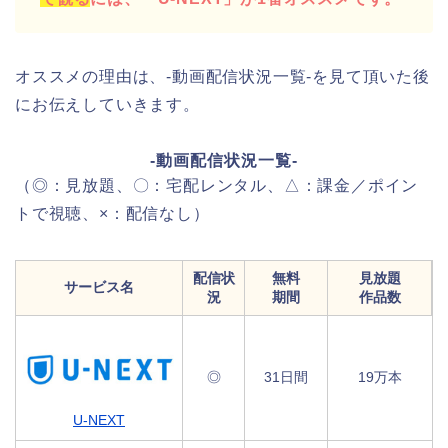
オススメの理由は、-動画配信状況一覧-を見て頂いた後
にお伝えしていきます。
-動画配信状況一覧-
（◎：見放題、〇：宅配レンタル、△：課金／ポイン
トで視聴、×：配信なし）
配信状
無料
見放題
サービス名
況
期間
作品数
◎
31日間
19万本
U-NEXT