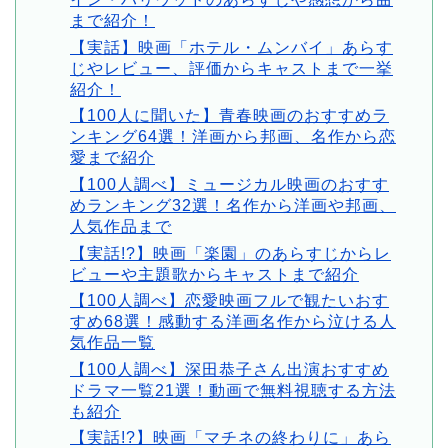
まで紹介！
【実話】映画「ホテル・ムンバイ」あらす
じやレビュー、評価からキャストまで一挙
紹介！
【100人に聞いた】青春映画のおすすめラ
ンキング64選！洋画から邦画、名作から恋
愛まで紹介
【100人調べ】ミュージカル映画のおすす
めランキング32選！名作から洋画や邦画、
人気作品まで
【実話!?】映画「楽園」のあらすじからレ
ビューや主題歌からキャストまで紹介
【100人調べ】恋愛映画フルで観たいおす
すめ68選！感動する洋画名作から泣ける人
気作品一覧
【100人調べ】深田恭子さん出演おすすめ
ドラマ一覧21選！動画で無料視聴する方法
も紹介
【実話!?】映画「マチネの終わりに」あら