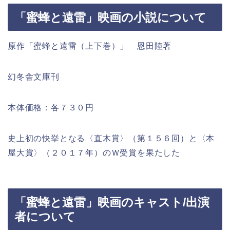
「蜜蜂と遠雷」映画の小説について
原作「蜜蜂と遠雷（上下巻）」 恩田陸著
幻冬舎文庫刊
本体価格：各７３０円
史上初の快挙となる〈直木賞〉（第１５６回）と〈本
屋大賞〉（２０１７年）のＷ受賞を果たした
「蜜蜂と遠雷」映画のキャスト/出演
者について