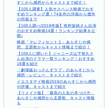
すじから感想からキャストまで紹介！
【100人調査】人気サスペンス映画でおす
すめランキング選！74名作の洋画から傑作
の邦画まで
【100人調べ/2019年版】有村架純さん出演
のおすすめ映画14選！ランキング結果を公
開♪
映画「マレフィセント２」あらすじや感
想、主題歌からキャスト情報まで紹介！
【100人に聞いた】ジャニーズ山下智久さ
ん出演のドラマ一覧ランキング！おすすめ
18選を紹介
「劇場版おっさんずラブ」のあらすじから
感想・レビュー、キャストまで紹介
イエスタデイ映画2019のあらすじから感想
や評価、キャストまで紹介
【リメイク版】「最高の人生の見つけ方」
あらすじや感想から主題歌、キャスト情報
も