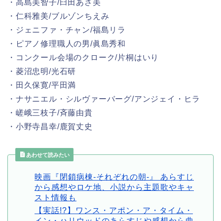
・高島美智子/臼田あさ美
・仁科雅美/ブルゾンちえみ
・ジェニファ・チャン/福島リラ
・ピアノ修理職人の男/眞島秀和
・コンクール会場のクローク/片桐はいり
・菱沼忠明/光石研
・田久保寛/平田満
・ナサニエル・シルヴァーバーグ/アンジェイ・ヒラ
・嵯峨三枝子/斉藤由貴
・小野寺昌幸/鹿賀丈史
あわせて読みたい
映画『閉鎖病棟-それぞれの朝-』 あらすじ
から感想やロケ地、小説から主題歌やキャ
スト情報も
【実話!?】ワンス・アポン・ア・タイム・
イン・ハリウッドのあらすじや感想から曲