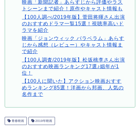
映画「新聞記者」あらすじから評価やラス
トシーンまで紹介！原作やキャスト情報も
【100人調べ/2019年版】菅田将暉さん出演
のおすすめドラマ一覧15選！視聴率高いド
ラマを紹介
映画「ジョンウィック パラベラム」あらす
じから感想（レビュー）やキャスト情報ま
で紹介
【100人調査/2019年版】松坂桃李さん出演
のおすすめ映画ランキング17選♪娼年が1
位！
【100人に聞いた】アクション映画おすす
めランキング85選！洋画から邦画、人気の
名作まで
青春映画
2019年映画