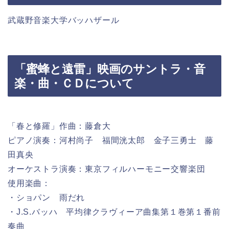
武蔵野音楽大学バッハザール
「蜜蜂と遠雷」映画のサントラ・音
楽・曲・ＣＤについて
「春と修羅」作曲：藤倉大
ピアノ演奏：河村尚子 福間洸太郎 金子三勇士 藤
田真央
オーケストラ演奏：東京フィルハーモニー交響楽団
使用楽曲：
・ショパン 雨だれ
・J.S.バッハ 平均律クラヴィーア曲集第１巻第１番前
奏曲